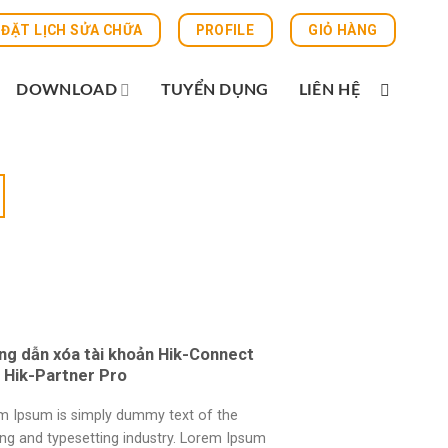
ĐẶT LỊCH SỬA CHỮA
PROFILE
GIỎ HÀNG
DOWNLOAD
TUYỂN DỤNG
LIÊN HỆ
ng dẫn xóa tài khoản Hik-Connect
 Hik-Partner Pro
m Ipsum is simply dummy text of the
ing and typesetting industry. Lorem Ipsum