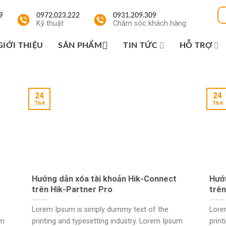
9
0972.023.222
0931.209.309
Kỹ thuật
Chăm sóc khách hàng
GIỚI THIỆU
SẢN PHẨM
TIN TỨC
HỖ TRỢ
24
24
Th4
Th4
Hướng dẫn xóa tài khoản Hik-Connect
Hướ
trên Hik-Partner Pro
trên
Lorem Ipsum is simply dummy text of the
Lore
um
printing and typesetting industry. Lorem Ipsum
print