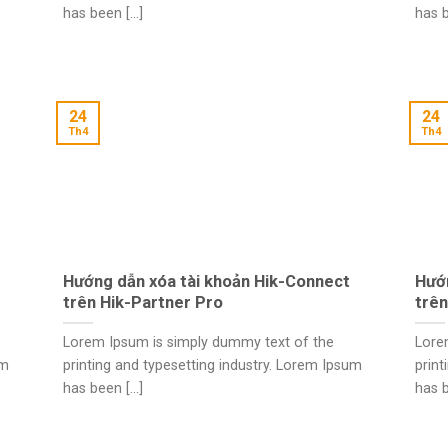
has been [...]
has b
24
24
Th4
Th4
Hướng dẫn xóa tài khoản Hik-Connect
Hướ
trên Hik-Partner Pro
trên
Lorem Ipsum is simply dummy text of the
Lore
um
printing and typesetting industry. Lorem Ipsum
print
has been [...]
has b