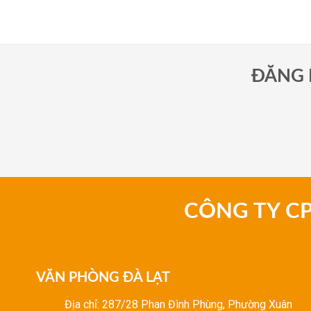
ĐĂNG 
CÔNG TY C
VĂN PHÒNG ĐÀ LẠT
Địa chỉ: 287/28 Phan Đình Phùng, Phường Xuân