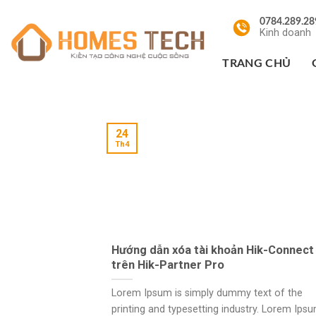
Chuyển
0784.289.28
đến
Kinh doanh
nội
dung
TRANG CHỦ
24
Th4
Hướng dẫn xóa tài khoản Hik-Connect
trên Hik-Partner Pro
Lorem Ipsum is simply dummy text of the
printing and typesetting industry. Lorem Ips