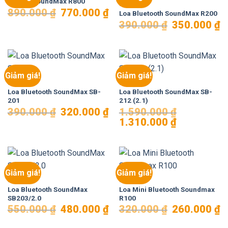
Loa 2.1 SoundMax R800
LOA
Giá
Giá
890.000
₫
770.000
₫
Loa Bluetooth SoundMax R200
gốc
hiện
Giá
Gi
390.000
₫
350.000
₫
là:
tại
gốc
hi
890.000 ₫.
là:
là:
tại
770.000 ₫.
390.000 ₫.
là:
35
Giảm giá!
Giảm giá!
LOA
LOA
Loa Bluetooth SoundMax SB-
Loa Bluetooth SoundMax SB-
201
212 (2.1)
Giá
Giá
390.000
₫
320.000
₫
1.590.000
₫
gốc
hiện
Giá
Giá
1.310.000
₫
là:
tại
gốc
hiện
390.000 ₫.
là:
là:
tại
320.000 ₫.
1.590.000 ₫.
là:
1.310.000 ₫.
Giảm giá!
Giảm giá!
LOA
LOA
Loa Bluetooth SoundMax
Loa Mini Bluetooth Soundmax
SB203/2.0
R100
Giá
Giá
Giá
Gi
550.000
₫
480.000
₫
320.000
₫
260.000
₫
gốc
hiện
gốc
hi
là:
tại
là:
tại
550.000 ₫.
là:
320.000 ₫.
là: