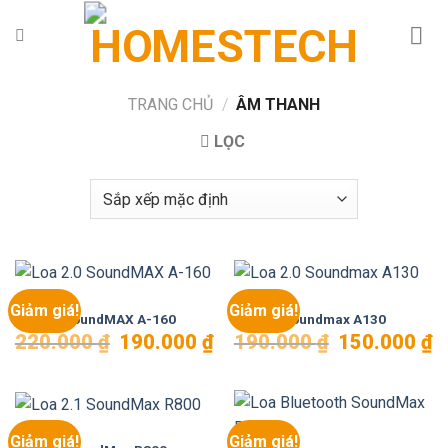
Chuyển
đến
nội
dung
TRANG CHỦ
/
ÂM THANH
LỌC
LOA
LOA
Giảm giá!
Giảm giá!
Loa 2.0 SoundMAX A-160
Loa 2.0 Soundmax A130
Giá
Giá
Giá
Gi
220.000
₫
190.000
₫
190.000
₫
150.000
₫
gốc
hiện
gốc
hi
là:
tại
là:
tại
220.000 ₫.
là:
190.000 ₫.
là:
190.000 ₫.
15
LOA
Giảm giá!
Giảm giá!