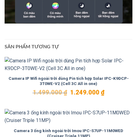
SẢN PHẨM TƯƠNG TỰ
Camera IP Wifi ngoài trời dùng Pin tích hợp Solar IPC-K9DCP-
3T0WE-V2 (Cell 3C All in one)
Giá
Giá
1.499.000
₫
1.249.000
₫
gốc
hiện
là:
tại
1.499.000 ₫.
là:
1.249.000 ₫.
Camera 3 ống kính ngoài trời Imou IPC-S7UP-11M0WED
(Cruiser Triple 11MP)