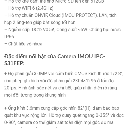
– Hỗ trợ khe cắm thẻ nhớ Micro SD lên đến 512GB
– Hỗ trợ WIFI 6 (2.4GHz)
– Hỗ trợ chuẩn ONVIF, Cloud (IMOU PROTECT), LAN, tích
hợp 2 ăng-ten giúp bắt sóng tốt hơn.
– Nguồn cấp: DC12V0.5A, Công suất <6W Chống bụi nước
IP66
– Chất liệu vỏ nhựa
Đặc điểm nổi bật của Camera IMOU IPC-
S31FEP:
+ Độ phân giải 3.0MP với cảm biến CMOS kích thước 1/2.8”,
cho phép ghi hình với độ phân giải 2304×1296 ở tốc độ
20fps. Hình ảnh sắc nét và chi tiết, giúp nhận diện rõ ràng
mọi đối tượng trong khung hình.
+ Ống kính 3.6mm cung cấp góc nhìn 82°(H), đảm bảo bao
quát khu vực rộng lớn. Hỗ trợ quay quét ngang 0-355° và dọc
0-90°, camera có thể giám sát toàn diện mọi góc độ mà