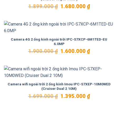
Giá
Giá
1.899.000
₫
1.680.000
₫
gốc
hiện
là:
tại
1.899.000 ₫.
là:
1.680.000 ₫.
Camera 4G 2 ống kính ngoài trời IPC-S7XCP-6M1TED-EU
6.0MP
Giá
Giá
1.900.000
₫
1.600.000
₫
gốc
hiện
là:
tại
1.900.000 ₫.
là:
1.600.000 ₫.
Camera wifi ngoài trời 2 ống kính Imou IPC-S7XEP-10M0WED
(Cruiser Dual 2 10M)
Giá
Giá
1.699.000
₫
1.395.000
₫
gốc
hiện
là:
tại
1.699.000 ₫.
là:
1.395.000 ₫.