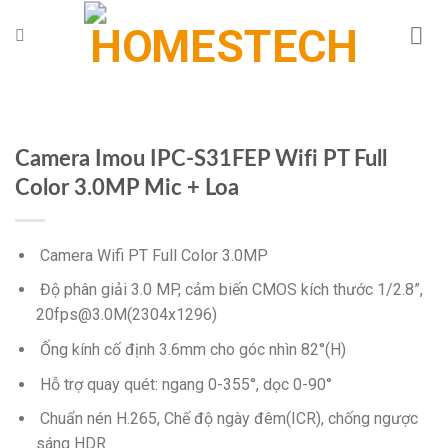
Chuyển
đến
nội
dung
Camera Imou IPC-S31FEP Wifi PT Full
Color 3.0MP Mic + Loa
Camera Wifi PT Full Color 3.0MP
Độ phân giải 3.0 MP, cảm biến CMOS kích thước 1/2.8”,
20fps@3.0M(2304x1296)
Ống kính cố định 3.6mm cho góc nhìn 82°(H)
Hỗ trợ quay quét: ngang 0-355°, dọc 0-90°
Chuẩn nén H.265, Chế độ ngày đêm(ICR), chống ngược
sáng HDR