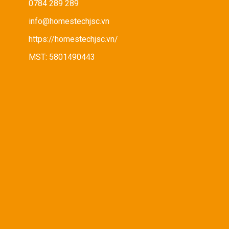
0784 289 289
info@homestechjsc.vn
https://homestechjsc.vn/
MST: 5801490443