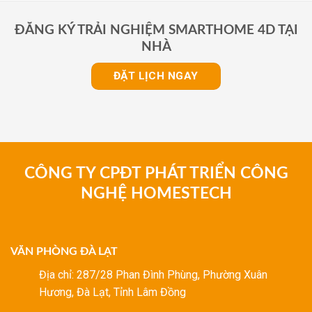
ĐĂNG KÝ TRẢI NGHIỆM SMARTHOME 4D TẠI
NHÀ
ĐẶT LỊCH NGAY
CÔNG TY CPĐT PHÁT TRIỂN CÔNG
NGHỆ HOMESTECH
VĂN PHÒNG ĐÀ LẠT
Địa chỉ: 287/28 Phan Đình Phùng, Phường Xuân
Hương, Đà Lạt, Tỉnh Lâm Đồng