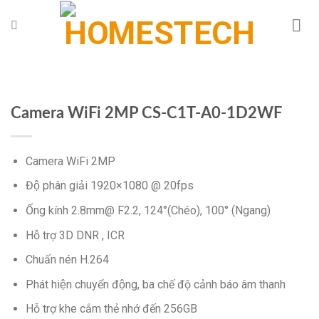
Chuyển
đến
nội
dung
Camera WiFi 2MP CS-C1T-A0-1D2WF
Camera WiFi 2MP
Độ phân giải 1920×1080 @ 20fps
Ống kính 2.8mm@ F2.2, 124°(Chéo), 100° (Ngang)
Hỗ trợ 3D DNR , ICR
Chuấn nén H.264
Phát hiện chuyển động, ba chế độ cảnh báo âm thanh
Hỗ trợ khe cắm thẻ nhớ đến 256GB