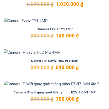
Giá
Giá
1.599.000
₫
1.030.000
₫
gốc
hiện
là:
tại
1.599.000 ₫.
là:
1.030.000 ₫.
Camera Ezviz TY1 4MP
Giá
Giá
980.000
₫
740.000
₫
gốc
hiện
là:
tại
980.000 ₫.
là:
740.000 ₫.
Camera IP Ezviz H6C Pro 4MP
Giá
Giá
899.000
₫
640.000
₫
gốc
hiện
là:
tại
899.000 ₫.
là:
640.000 ₫.
Camera IP Wifi quay quét thông minh EZVIZ C6N 4MP
Giá
Giá
899.000
₫
700.000
₫
gốc
hiện
là:
tại