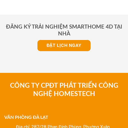
ĐĂNG KÝ TRẢI NGHIỆM SMARTHOME 4D TẠI
NHÀ
ĐẶT LỊCH NGAY
CÔNG TY CPĐT PHÁT TRIỂN CÔNG
NGHỆ HOMESTECH
VĂN PHÒNG ĐÀ LẠT
Địa chỉ: 287/28 Phan Đình Phùng, Phường Xuân