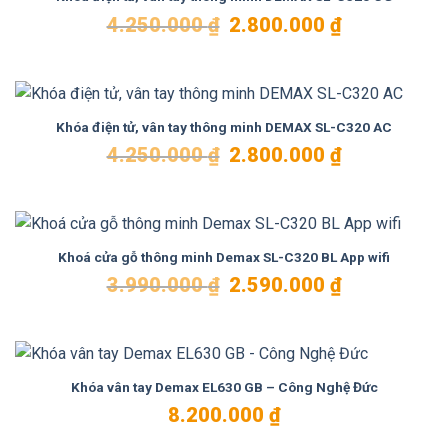
Giá
Giá
4.250.000
₫
2.800.000
₫
gốc
hiện
là:
tại
4.250.000 ₫.
là:
2.800.000 ₫.
Khóa điện tử, vân tay thông minh DEMAX SL-C320 AC
Giá
Giá
4.250.000
₫
2.800.000
₫
gốc
hiện
là:
tại
4.250.000 ₫.
là:
2.800.000 ₫.
Khoá cửa gỗ thông minh Demax SL-C320 BL App wifi
Giá
Giá
3.990.000
₫
2.590.000
₫
gốc
hiện
là:
tại
3.990.000 ₫.
là:
2.590.000 ₫.
Khóa vân tay Demax EL630 GB – Công Nghệ Đức
8.200.000
₫