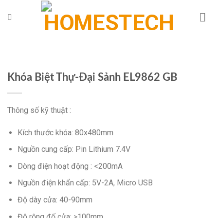
Chuyển
đến
nội
dung
Khóa Biệt Thự-Đại Sảnh EL9862 GB
Thông số kỹ thuật :
Kích thước khóa: 80x480mm
Nguồn cung cấp: Pin Lithium 7.4V
Dòng điện hoạt động : <200mA
Nguồn điện khẩn cấp: 5V-2A, Micro USB
Độ dày cửa: 40-90mm
Độ rộng đố cửa: >100mm