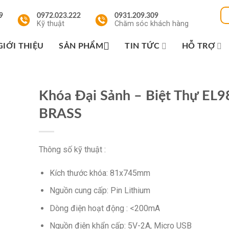
9
0972.023.222
0931.209.309
Kỹ thuật
Chăm sóc khách hàng
GIỚI THIỆU
SẢN PHẨM
TIN TỨC
HỖ TRỢ
Khóa Đại Sảnh – Biệt Thự EL
BRASS
Thông số kỹ thuật :
Kích thước khóa: 81x745mm
Nguồn cung cấp: Pin Lithium
Dòng điện hoạt động : <200mA
Nguồn điện khẩn cấp: 5V-2A, Micro USB