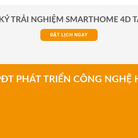
2.800.000 ₫.
2.590.000 ₫.
KÝ TRẢI NGHIỆM SMARTHOME 4D T
ĐẶT LỊCH NGAY
PĐT PHÁT TRIỂN CÔNG NGHỆ