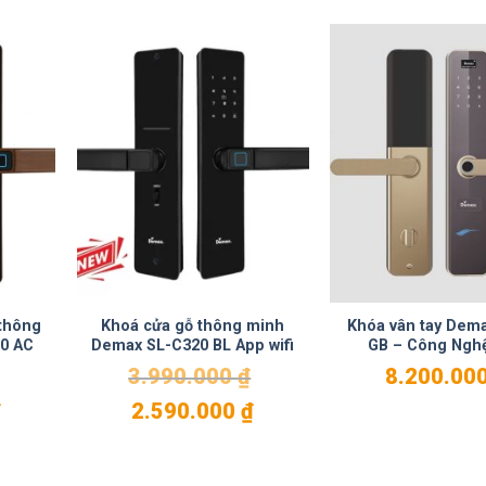
 thông
Khoá cửa gỗ thông minh
Khóa vân tay Dem
0 AC
Demax SL-C320 BL App wifi
GB – Công Ngh
3.990.000
₫
8.200.00
Giá
Giá
Giá
₫
2.590.000
₫
hiện
gốc
hiện
tại
là:
tại
là:
3.990.000 ₫.
là: