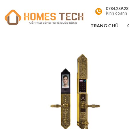
Chuyển
0784.289.28
đến
Kinh doanh
nội
dung
TRANG CHỦ