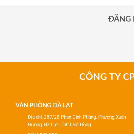
2.800.000 ₫.
ĐĂNG 
CÔNG TY C
VĂN PHÒNG ĐÀ LẠT
Địa chỉ: 287/28 Phan Đình Phùng, Phường Xuân
Hương, Đà Lạt, Tỉnh Lâm Đồng