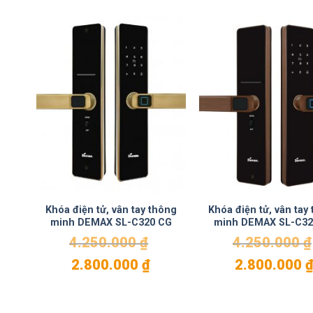
Khóa điện tử, vân tay thông
Khóa điện tử, vân tay
minh DEMAX SL-C320 CG
minh DEMAX SL-C32
4.250.000
₫
4.250.000
₫
Giá
Giá
Giá
2.800.000
₫
2.800.000
gốc
hiện
gốc
là:
tại
là:
4.250.000 ₫.
là:
4.250.000 ₫.