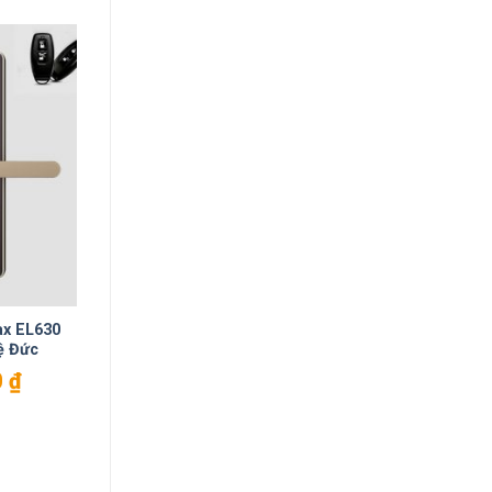
ax EL630
ệ Đức
0
₫