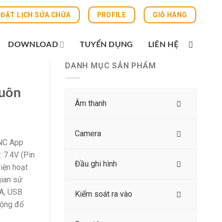
ĐẶT LỊCH SỬA CHỮA
PROFILE
GIỎ HÀNG
DOWNLOAD
TUYỂN DỤNG
LIÊN HỆ
DANH MỤC SẢN PHẨM
huôn
Âm thanh
Camera
CNC App
 7.4V (Pin
Đầu ghi hình
iện hoạt
gian sử
2A, USB
Kiểm soát ra vào
rộng đố