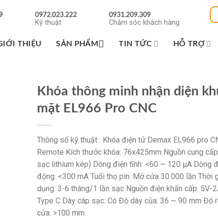
9
0972.023.222
0931.209.309
Kỹ thuật
Chăm sóc khách hàng
GIỚI THIỆU
SẢN PHẨM
TIN TỨC
HỖ TRỢ
Khóa thông minh nhận diện k
mặt EL966 Pro CNC
Thông số kỹ thuật : Khóa điện tử Demax EL966 pro 
Remote Kích thước khóa: 76x425mm Nguồn cung cấp:
sạc lithium kép) Dòng điện tĩnh: <60 ~ 120 μA Dòng đ
động: <300 mA Tuổi thọ pin: Mở cửa 30.000 lần Thời 
dụng: 3-6 tháng/1 lần sạc Nguồn điện khẩn cấp: 5V-
Type C Dây cáp sạc: Có Độ dày của: 36 ~ 90 mm Độ 
cửa: >100 mm