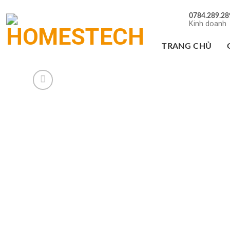
Chuyển
0784.289.28
đến
Kinh doanh
nội
dung
TRANG CHỦ