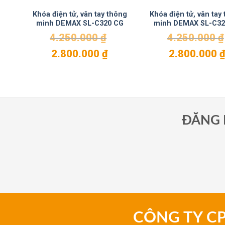
Khóa điện tử, vân tay thông
Khóa điện tử, vân tay
minh DEMAX SL-C320 CG
minh DEMAX SL-C32
4.250.000
₫
4.250.000
₫
Giá
Giá
Giá
2.800.000
₫
2.800.000
gốc
hiện
gốc
là:
tại
là:
4.250.000 ₫.
là:
4.250.000 ₫.
2.800.000 ₫.
ĐĂNG 
CÔNG TY C