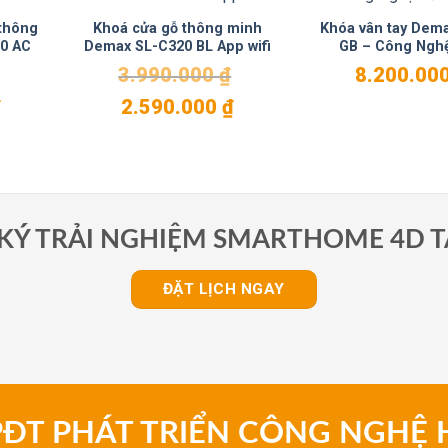
 thông
Khoá cửa gỗ thông minh
Khóa vân tay Dem
0 AC
Demax SL-C320 BL App wifi
GB – Công Ngh
3.990.000
₫
8.200.00
Giá
Giá
Giá
₫
2.590.000
₫
hiện
gốc
hiện
tại
là:
tại
là:
3.990.000 ₫.
là:
2.800.000 ₫.
2.590.000 ₫.
KÝ TRẢI NGHIỆM SMARTHOME 4D T
ĐẶT LỊCH NGAY
PĐT PHÁT TRIỂN CÔNG NGHỆ