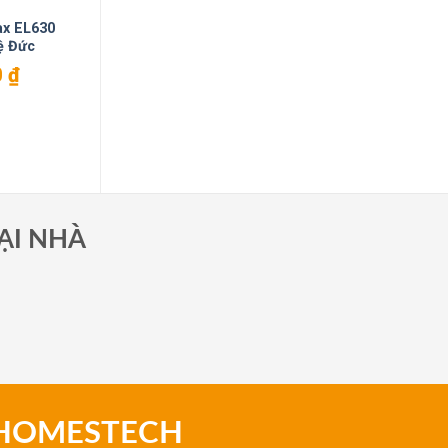
ax EL630
ệ Đức
0
₫
ẠI NHÀ
 HOMESTECH