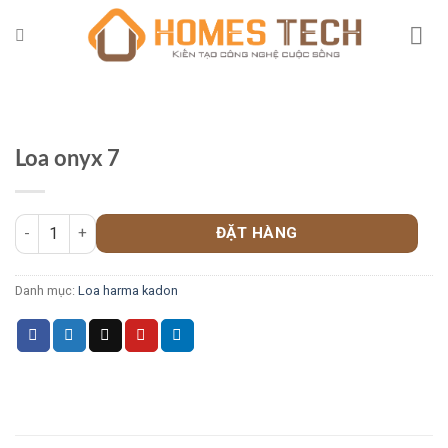
Chuyển
đến
nội
dung
Loa onyx 7
ĐẶT HÀNG
Danh mục:
Loa harma kadon