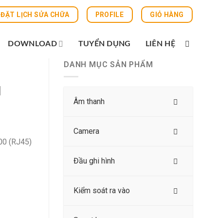
ĐẶT LỊCH SỬA CHỮA
PROFILE
GIỎ HÀNG
DOWNLOAD
TUYỂN DỤNG
LIÊN HỆ
DANH MỤC SẢN PHẨM
N
Âm thanh
Camera
00 (RJ45)
Đầu ghi hình
Kiểm soát ra vào