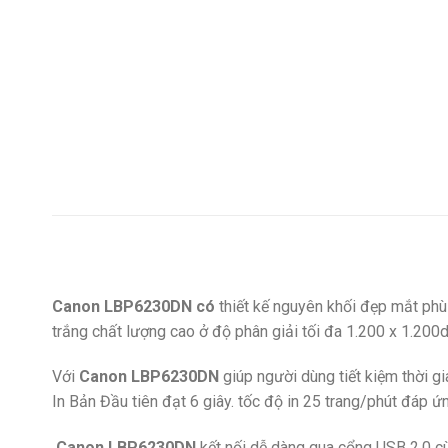
Canon LBP6230DN có
thiết kế nguyên khối đẹp mắt phù
trắng chất lượng cao ở độ phân giải tối đa 1.200 x 1.200
Với
Canon LBP6230DN
giúp người dùng tiết kiệm thời gi
In Bản Đầu tiên đạt 6 giây. tốc độ in 25 trang/phút đáp 
Canon LBP6230DN
kết nối dễ dàng qua cổng USB 2.0 cù