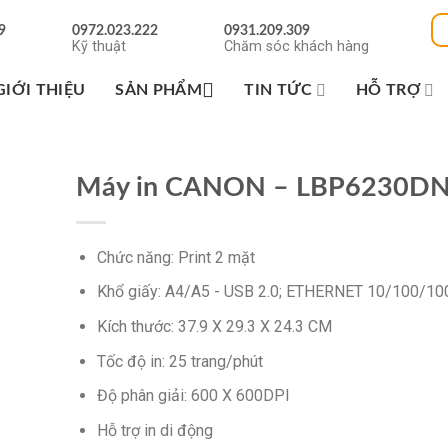
9
0972.023.222
0931.209.309
Kỹ thuật
Chăm sóc khách hàng
GIỚI THIỆU
SẢN PHẨM
TIN TỨC
HỖ TRỢ
Máy in CANON – LBP6230D
Chức năng: Print 2 mặt
Khổ giấy: A4/A5 - USB 2.0; ETHERNET 10/100/10
Kích thước: 37.9 X 29.3 X 24.3 CM
Tốc độ in: 25 trang/phút
Độ phân giải: 600 X 600DPI
Hỗ trợ in di động