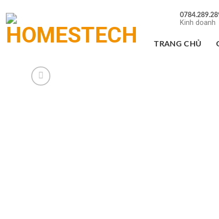
Chuyển
0784.289.28
đến
Kinh doanh
nội
dung
TRANG CHỦ