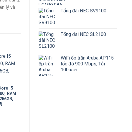
n lý và
Tổng đài NEC SV9100
Tổng đài NEC SL2100
WiFi ốp trần Aruba AP115
tốc độ 900 Mbps, Tải
100user
ore I5
400, RAM
256GB,
W)