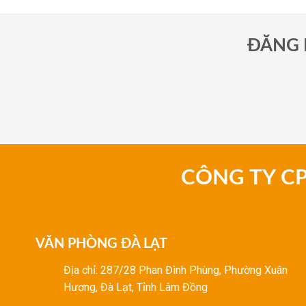
ĐĂNG 
CÔNG TY C
VĂN PHÒNG ĐÀ LẠT
Địa chỉ: 287/28 Phan Đình Phùng, Phường Xuân
Hương, Đà Lạt, Tỉnh Lâm Đồng