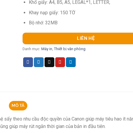
Khổ giấy: A4, B5, A5, LEGAL*1, LETTER,
Khay nạp giấy: 150 TỜ
Bộ nhớ: 32MB
LIÊN HỆ
Danh mục:
Máy in
,
Thiết bị văn phòng
MÔ TẢ
hệ sấy theo nhu cầu độc quyền của Canon giúp máy tiêu hao ít nă
ng giúp máy rút ngắn thời gian của bản in đầu tiên.