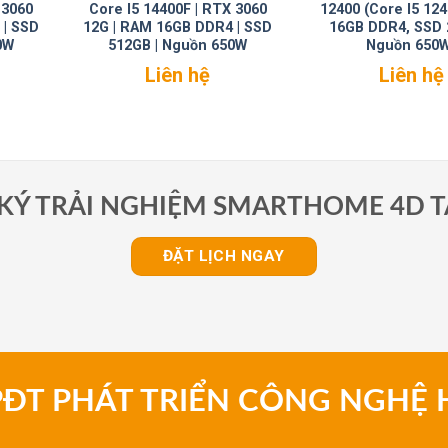
 3060
Core I5 14400F | RTX 3060
12400 (Core I5 12
 | SSD
12G | RAM 16GB DDR4 | SSD
16GB DDR4, SSD 
0W
512GB | Nguồn 650W
Nguồn 650
Liên hệ
Liên hệ
KÝ TRẢI NGHIỆM SMARTHOME 4D T
ĐẶT LỊCH NGAY
PĐT PHÁT TRIỂN CÔNG NGHỆ