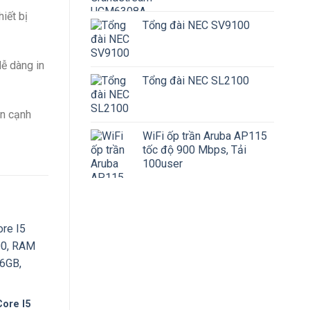
iết bị
Tổng đài NEC SV9100
dễ dàng in
Tổng đài NEC SL2100
ên cạnh
WiFi ốp trần Aruba AP115
tốc độ 900 Mbps, Tải
100user
ore I5