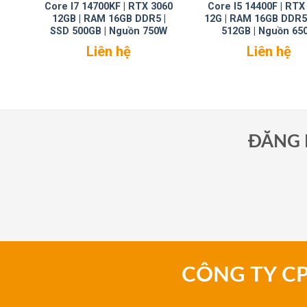
Core I7 14700KF | RTX 3060
Core I5 14400F | RTX
12GB | RAM 16GB DDR5 |
12G | RAM 16GB DDR5
SSD 500GB | Nguồn 750W
512GB | Nguồn 65
Liên hệ
Liên hệ
ĐĂNG 
CÔNG TY C