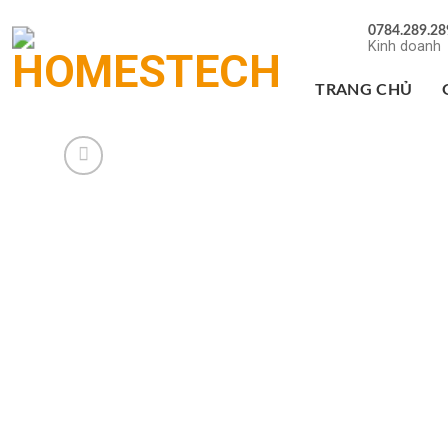
Chuyển
0784.289.28
đến
Kinh doanh
nội
dung
TRANG CHỦ