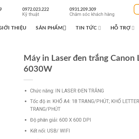
9
0972.023.222
0931.209.309
Kỹ thuật
Chăm sóc khách hàng
GIỚI THIỆU
SẢN PHẨM
TIN TỨC
HỖ TRỢ
Máy in Laser đen trắng Canon
6030W
Chức năng: IN LASER ĐEN TRẮNG
Tốc độ in: KHỔ A4: 18 TRANG/PHÚT; KHỔ LETTER
TRANG/PHÚT
Độ phân giải: 600 X 600 DPI
Kết nối: USB/ WIFI