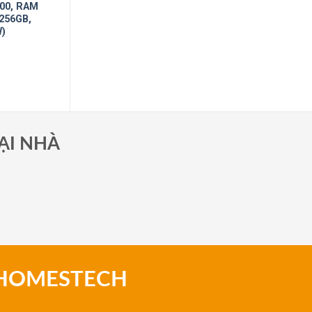
400, RAM
256GB,
W)
ẠI NHÀ
 HOMESTECH