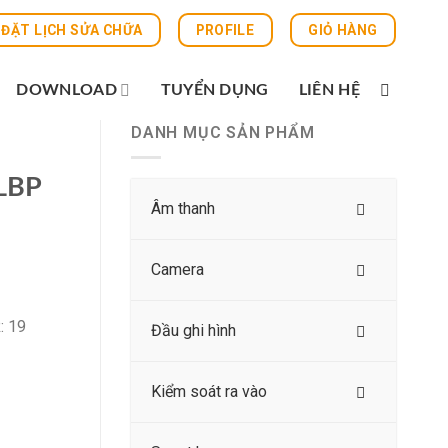
ĐẶT LỊCH SỬA CHỮA
PROFILE
GIỎ HÀNG
DOWNLOAD
TUYỂN DỤNG
LIÊN HỆ
DANH MỤC SẢN PHẨM
 LBP
Âm thanh
Camera
: 19
Đầu ghi hình
Kiểm soát ra vào