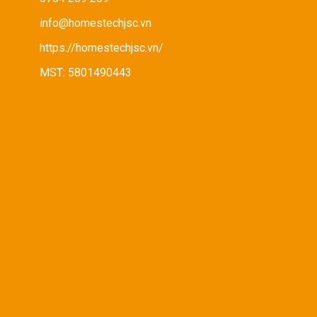
info@homestechjsc.vn
https://homestechjsc.vn/
MST: 5801490443