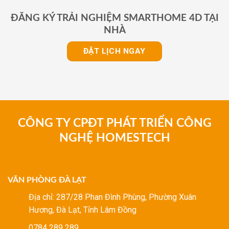
ĐĂNG KÝ TRẢI NGHIỆM SMARTHOME 4D TẠI
NHÀ
ĐẶT LỊCH NGAY
CÔNG TY CPĐT PHÁT TRIỂN CÔNG
NGHỆ HOMESTECH
VĂN PHÒNG ĐÀ LẠT
Địa chỉ: 287/28 Phan Đình Phùng, Phường Xuân
Hương, Đà Lạt, Tỉnh Lâm Đồng
0784 289 289