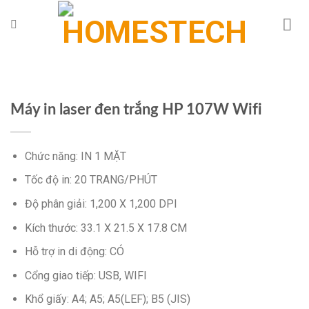
Chuyển
đến
nội
dung
Máy in laser đen trắng HP 107W Wifi
Chức năng: IN 1 MẶT
Tốc độ in: 20 TRANG/PHÚT
Độ phân giải: 1,200 X 1,200 DPI
Kích thước: 33.1 X 21.5 X 17.8 CM
Hỗ trợ in di động: CÓ
Cổng giao tiếp: USB, WIFI
Khổ giấy: A4; A5; A5(LEF); B5 (JIS)