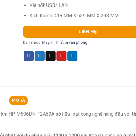
Kết nối: USB/ LAN
Kích thước: 418 MM X 639 MM X 298 MM
LIÊN HỆ
Danh mục:
Máy in
,
Thiết bị văn phòng
MÔ TẢ
hơn khi HP M506DN-F2A69A sở hữu loạt công nghệ hàng đầu với
th
i phút với độ phân giải 1200 x 1200 dpi
trên đa dạng
cỡ giấy l