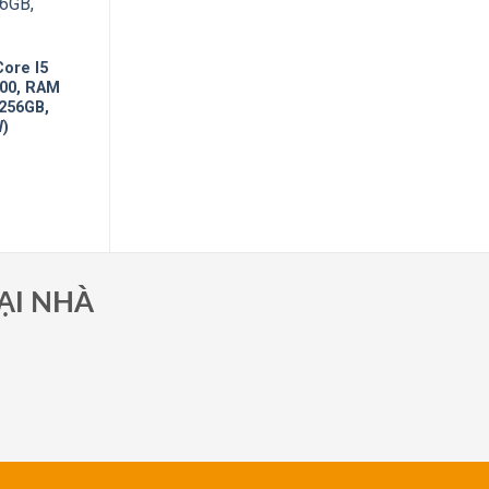
ore I5
400, RAM
256GB,
W)
ẠI NHÀ