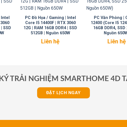
Intel
PC Đồ Họa / Gaming | Intel
PC Văn Phòng | C
 3060
Core I5 14400F | RTX 3060
12400 (Core I5 12
 | SSD
12G | RAM 16GB DDR4 | SSD
16GB DDR4, SSD 
0W
512GB | Nguồn 650W
Nguồn 650
Liên hệ
Liên hệ
KÝ TRẢI NGHIỆM SMARTHOME 4D T
ĐẶT LỊCH NGAY