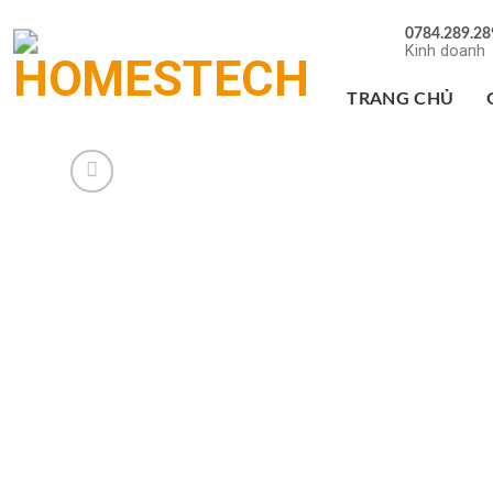
Chuyển
0784.289.28
đến
Kinh doanh
nội
dung
TRANG CHỦ