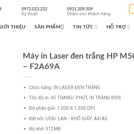
9
0972.023.222
0931.209.309
Kỹ thuật
Chăm sóc khách hàng
GIỚI THIỆU
SẢN PHẨM
TIN TỨC
HỖ TRỢ
Máy in Laser đen trắng HP M
– F2A69A
Chức năng: IN LASER ĐEN TRẮNG
Tốc độ in: 45 TRANG/ PHÚT, IN TRẮNG ĐEN
Độ phân giải: 1.200 X 1.200 DPI
Kết nối: USB/ LAN - KHỔ GIẤY: A4/A5
Bộ nhớ: 512MB