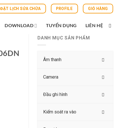
ĐẶT LỊCH SỬA CHỮA
PROFILE
GIỎ HÀNG
DOWNLOAD
TUYỂN DỤNG
LIÊN HỆ
DANH MỤC SẢN PHẨM
506DN
Âm thanh
Camera
Đầu ghi hình
Kiểm soát ra vào