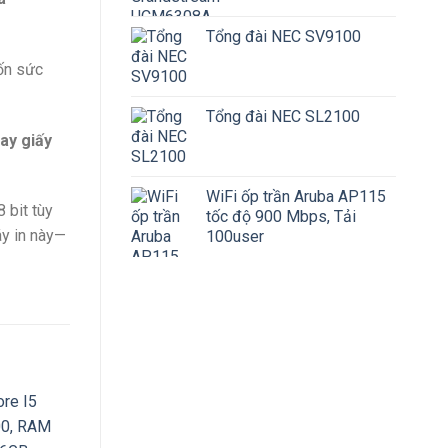
Tổng đài NEC SV9100
tốn sức
Tổng đài NEC SL2100
ay giấy
WiFi ốp trần Aruba AP115
 bit tùy
tốc độ 900 Mbps, Tải
áy in này—
100user