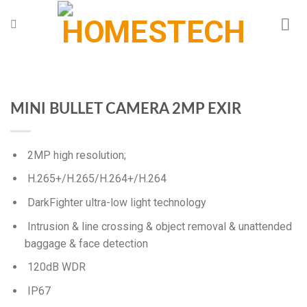
Chuyển
đến
nội
dung
MINI BULLET CAMERA 2MP EXIR
2MP high resolution;
H.265+/H.265/H.264+/H.264
DarkFighter ultra-low light technology
Intrusion & line crossing & object removal & unattended
baggage & face detection
120dB WDR
IP67