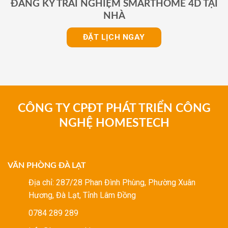
ĐĂNG KÝ TRẢI NGHIỆM SMARTHOME 4D TẠI
NHÀ
ĐẶT LỊCH NGAY
CÔNG TY CPĐT PHÁT TRIỂN CÔNG
NGHỆ HOMESTECH
VĂN PHÒNG ĐÀ LẠT
Địa chỉ: 287/28 Phan Đình Phùng, Phường Xuân
Hương, Đà Lạt, Tỉnh Lâm Đồng
0784 289 289