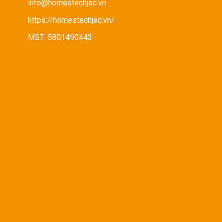
info@homestechjsc.vn
https://homestechjsc.vn/
MST: 5801490443