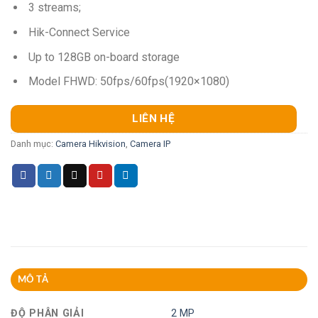
3 streams;
Hik-Connect Service
Up to 128GB on-board storage
Model FHWD: 50fps/60fps(1920×1080)
LIÊN HỆ
Danh mục:
Camera Hikvision
,
Camera IP
MÔ TẢ
ĐỘ PHÂN GIẢI
2 MP