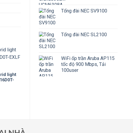
Tổng đài NEC SV9100
Tổng đài NEC SL2100
WiFi ốp trần Aruba AP115
tốc độ 900 Mbps, Tải
100user
id light
E16D0T-