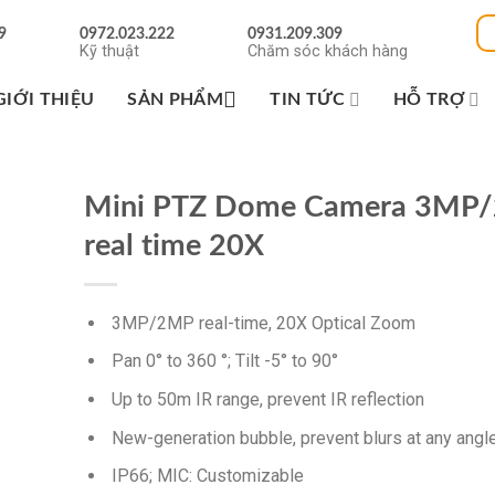
9
0972.023.222
0931.209.309
Kỹ thuật
Chăm sóc khách hàng
GIỚI THIỆU
SẢN PHẨM
TIN TỨC
HỖ TRỢ
Mini PTZ Dome Camera 3MP
real time 20X
3MP/2MP real-time, 20X Optical Zoom
Pan 0° to 360 °; Tilt -5° to 90°
Up to 50m IR range, prevent IR reflection
New-generation bubble, prevent blurs at any angl
IP66; MIC: Customizable