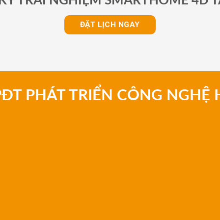
KÝ TRẢI NGHIỆM SMARTHOME 4D T
ĐẶT LỊCH NGAY
PĐT PHÁT TRIỂN CÔNG NGHỆ