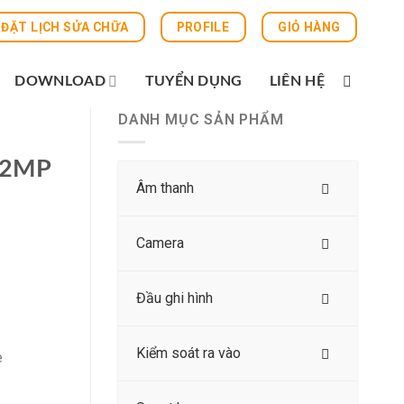
ĐẶT LỊCH SỬA CHỮA
PROFILE
GIỎ HÀNG
DOWNLOAD
TUYỂN DỤNG
LIÊN HỆ
DANH MỤC SẢN PHẨM
/2MP
Âm thanh
Camera
Đầu ghi hình
Kiểm soát ra vào
e