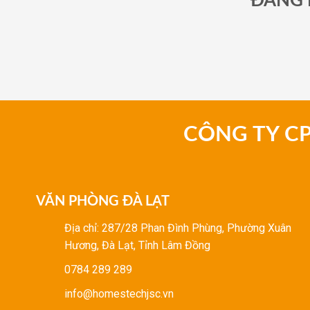
ĐĂNG 
CÔNG TY C
VĂN PHÒNG ĐÀ LẠT
Địa chỉ: 287/28 Phan Đình Phùng, Phường Xuân
Hương, Đà Lạt, Tỉnh Lâm Đồng
0784 289 289
info@homestechjsc.vn