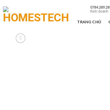
Chuyển
0784.289.28
đến
Kinh doanh
nội
dung
TRANG CHỦ