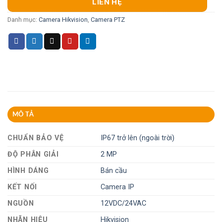
LIÊN HỆ
Danh mục:
Camera Hikvision
,
Camera PTZ
MÔ TẢ
CHUẨN BẢO VỆ
IP67 trở lên (ngoài trời)
ĐỘ PHÂN GIẢI
2 MP
HÌNH DÁNG
Bán cầu
KẾT NỐI
Camera IP
NGUỒN
12VDC/24VAC
NHÃN HIỆU
Hikvision