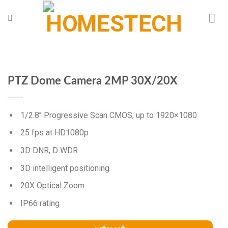
Chuyển
đến
nội
dung
PTZ Dome Camera 2MP 30X/20X
1/2.8’’ Progressive Scan CMOS, up to 1920×1080
25 fps at HD1080p
3D DNR, D WDR
3D intelligent positioning
20X Optical Zoom
IP66 rating