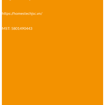
https://homestechjsc.vn/
MST: 5801490443