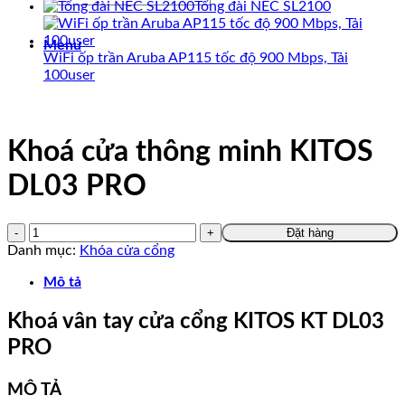
Tổng đài NEC SL2100
kiếm:
Menu
WiFi ốp trần Aruba AP115 tốc độ 900 Mbps, Tải
100user
Khoá cửa thông minh KITOS
DL03 PRO
Đặt hàng
Danh mục:
Khóa cửa cổng
Mô tả
Khoá vân tay cửa cổng KITOS KT DL03
PRO
MÔ TẢ