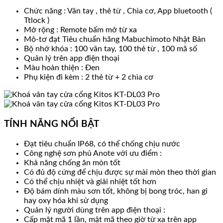
Chức năng : Vân tay , thẻ từ , Chìa cơ, App bluetooth (
Ttlock )
Mở rộng : Remote bấm mở từ xa
Mô-tơ đạt Tiêu chuẩn hãng Mabuchimoto Nhật Bản
Bộ nhớ khóa : 100 vân tay, 100 thẻ từ , 100 mã số
Quản lý trên app điện thoại
Màu hoàn thiện : Đen
Phụ kiện đi kèm : 2 thẻ từ + 2 chìa cơ
TÍNH NĂNG NỔI BẬT
Đạt tiêu chuẩn IP68, có thể chống chịu nước
Công nghệ sơn phủ Anote với ưu điểm :
Khả năng chống ăn mòn tốt
Có đủ độ cứng để chịu được sự mài mòn theo thời gian
Có thể chịu nhiệt và giải nhiệt tốt hơn
Độ bám dính màu sơn tốt, không bị bong tróc, han gỉ
hay oxy hóa khi sử dụng
Quản lý người dùng trên app điện thoại :
Cấp mật mã 1 lần, mật mã theo giờ từ xa trên app