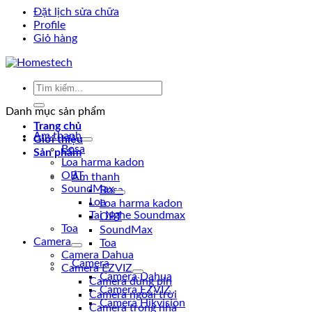
Đặt lịch sửa chữa
Profile
Giỏ hàng
Tìm
kiếm:
Danh mục sản phẩm
Trang chủ
Âm thanh
Giới thiệu
Bosa
Sản phẩm
Loa harma kadon
OBT
Âm thanh
SoundMax
Bosa
Loa
Loa harma kadon
Tai Nghe Soundmax
OBT
Toa
SoundMax
Camera
Toa
Camera Dahua
Camera
Camera EZVIZ
Camera Dahua
Camera dùng pin
Camera EZVIZ
Camera ngoài trời
Camera Hikvision
Camera trong nhà