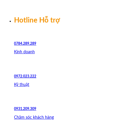
Chuyển
đến
nội
Hotline Hỗ trợ
dung
0784.289.289
Kinh doanh
0972.023.222
Kỹ thuật
0931.209.309
Chăm sóc khách hàng