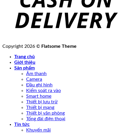
Copyright 2026 ©
Flatsome Theme
Trang chủ
Giới thiệu
Sản phẩm
Âm thanh
Camera
Đầu ghi hình
Kiểm soát ra vào
Smart home
Thiết bị lưu trữ
Thiết bị mạng
Thiết bị văn phòng
Tổng đài điện thoại
Tin tức
Khuyến mãi