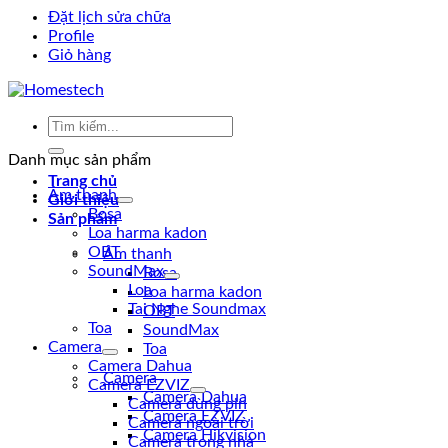
Đặt lịch sửa chữa
Profile
Giỏ hàng
Tìm
kiếm:
Danh mục sản phẩm
Trang chủ
Âm thanh
Giới thiệu
Bosa
Sản phẩm
Loa harma kadon
OBT
Âm thanh
SoundMax
Bosa
Loa
Loa harma kadon
Tai Nghe Soundmax
OBT
Toa
SoundMax
Camera
Toa
Camera Dahua
Camera
Camera EZVIZ
Camera Dahua
Camera dùng pin
Camera EZVIZ
Camera ngoài trời
Camera Hikvision
Camera trong nhà