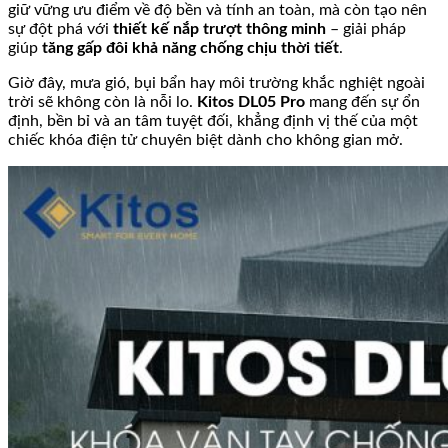
giữ vững ưu điểm về độ bền và tính an toàn, mà còn tạo nên
sự đột phá với
thiết kế nắp trượt thông minh
– giải pháp
giúp
tăng gấp đôi khả năng chống chịu thời tiết
.
Giờ đây, mưa gió, bụi bẩn hay môi trường khắc nghiệt ngoài
trời sẽ không còn là nỗi lo.
Kitos DL05 Pro
mang đến sự ổn
định, bền bỉ và an tâm tuyệt đối, khẳng định vị thế của một
chiếc khóa điện tử chuyên biệt dành cho không gian mở.