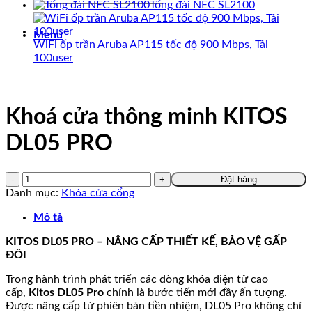
Tổng đài NEC SL2100
kiếm:
Menu
WiFi ốp trần Aruba AP115 tốc độ 900 Mbps, Tải
100user
Khoá cửa thông minh KITOS
DL05 PRO
Đặt hàng
Danh mục:
Khóa cửa cổng
Mô tả
KITOS DL05 PRO – NÂNG CẤP THIẾT KẾ, BẢO VỆ GẤP
ĐÔI
Trong hành trình phát triển các dòng khóa điện tử cao
cấp,
Kitos DL05 Pro
chính là bước tiến mới đầy ấn tượng.
Được nâng cấp từ phiên bản tiền nhiệm, DL05 Pro không chỉ