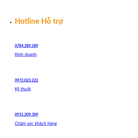
Chuyển
đến
nội
Hotline Hỗ trợ
dung
0784.289.289
Kinh doanh
0972.023.222
Kỹ thuật
0931.209.309
Chăm sóc khách hàng